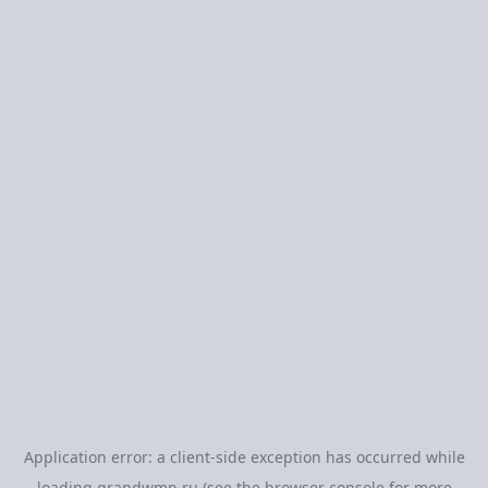
Application error: a
client
-side exception has occurred while
loading
grandwmn.ru
(see the
browser console
for more